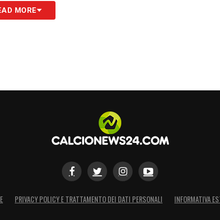
EAD MORE
zionato a
Martin Vitik
al 56′, o dell’infrazione per
l 32′. Un metro di giudizio uniforme che ha
 mantenendo la partita nei limiti della
ossoblù
ammentato da alcuni problemi fisici. Il Bologna ha
e Silvestri
, costretto ad alzare bandiera bianca
. Al 64′, un’altra tegola ha colpito la mediana
o il campo dolorante, costringendo mister
del giorno sul massimo campionato italiano
E
PRIVACY POLICY E TRATTAMENTO DEI DATI PERSONALI
INFORMATIVA ES