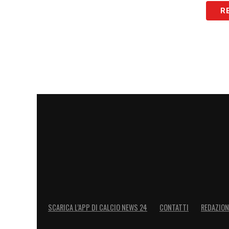
R
duri: è il caso dell’intervento ruvido san
trattenuta fischiata a
Nicolò Cambiaghi
a
permesso di sedare gli animi sul nascere,
correttezza sportiva.
La piaga degli infortuni in casa r
Il ritmo della gara, purtroppo, è stato fr
dovuto rinunciare anzitempo a
Lorenzo D
già al 29′ per i postumi di una contusione
ospite: anche
Nikola Moro
ha abbandonat
Italiano a correre ai ripari.
Ultime Notizie Serie A: tutte le novità 
SCARICA L’APP DI CALCIO NEWS 24
CONTATTI
REDAZION