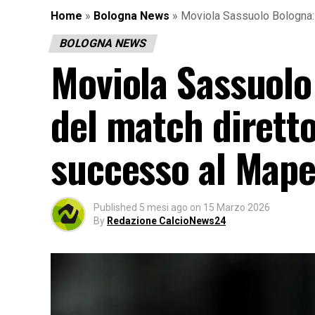
Home
»
Bologna News
»
Moviola Sassuolo Bologna: 
BOLOGNA NEWS
Moviola Sassuolo 
del match dirett
successo al Mape
Published
5 mesi ago
on
15 Marzo 2026
By
Redazione CalcioNews24