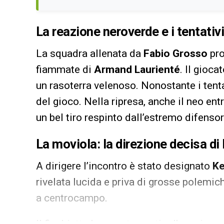
La reazione neroverde e i tentativ
La squadra allenata da
Fabio Grosso
pro
fiammate di
Armand Laurienté
. Il gioc
un rasoterra velenoso. Nonostante i tentat
del gioco. Nella ripresa, anche il neo ent
un bel tiro respinto dall’estremo difensor
La moviola: la direzione decisa d
A dirigere l’incontro è stato designato
Ke
rivelata lucida e priva di grosse polemic
a centrocampo.
Il fischietto ha saputo gestire l’agonism