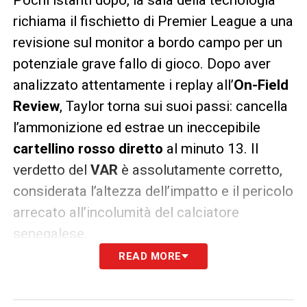
richiama il fischietto di Premier League a una
revisione sul monitor a bordo campo per un
potenziale grave fallo di gioco. Dopo aver
analizzato attentamente i replay all’
On-Field
Review
, Taylor torna sui suoi passi: cancella
l’ammonizione ed estrae un ineccepibile
cartellino rosso diretto
al minuto 13. Il
verdetto del
VAR
è assolutamente corretto,
considerata l’altezza dell’impatto e il pericolo
arrecato all’incolumità del calciatore
senegalese.
READ MORE
Il controllo della gara: sanzioni,
fuorigioco e i brividi nel finale