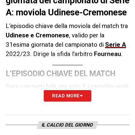
giornata del campionato di Serie
A: moviola Udinese-Cremonese
L’episodio chiave della moviola del match tra
Udinese e Cremonese
, valido per la
31esima giornata del campionato di
Serie A
2022/23. Dirige la sfida l’arbitro
Fourneau
.
L’EPISODIO CHIAVE DEL MATCH
Gara con tanti falli, ma solo 5 i cartellini gialli
estratti dall’arbitro Fourneau
READ MORE
LA PLAYLIST DELLE NOSTRE TOP NEWS
IL CALCIO DEL GIORNO