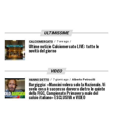
che abbiano qualcosa a che fare con la
realtà
».
SULL’ADDIO AL BAYERN
– «
Bisogna prima
ULTIMISSIME
elaborare gli eventi. Sono ancora
completamente concentrato sul lavoro. Ma
7 ore ago
CALCIOMERCATO
Ultime notizie Calciomercato LIVE: tutte le
ovviamente sono consapevole che è stata la
novità del giorno
mia ultima partita
».
VIDEO
LA PLAYLIST DELLE NOSTRE TOP NEWS
7 giorni ago
Alberto Petrosilli
HANNO DETTO
Bargiggia: «Mancini voleva solo la Nazionale. Vi
svelo cosa è successo davvero dietro le quinte
della FIGC. Campionato Primavera male del
calcio italiano» ESCLUSIVA e VIDEO