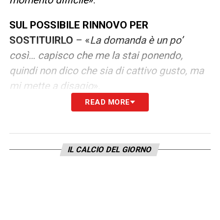
SUL POSSIBILE RINNOVO PER
SOSTITUIRLO
– «
La domanda è un po’
così… capisco che me la stai ponendo,
quindi non dico che sia di cattivo gusto, ma
mi mette a disagio
».
READ MORE
IN MIXED ZONE
– «
In questa situazione,
prima di tutto, mi vorrei rivolgere a Jamal e
mi assicurerei di non avere discussioni di
IL CALCIO DEL GIORNO
cattivo gusto dopo che qualcuno si è
infortunato. Ognuno può avere le proprie
idee, ma credo che sull’argomento sia già
stato detto tutto. Solo perché ora si
possono tirare fuori delle idee, non significa