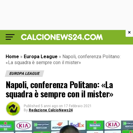
×
Home
»
Europa League
»
Napoli, conferenza Politano:
«La squadra è sempre con il mister»
EUROPA LEAGUE
Napoli, conferenza Politano: «La
squadra è sempre con il mister»
Published
5 anni ago
on
17 Febbraio 2021
By
Redazione CalcioNews24