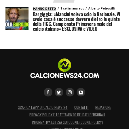
1 settimana ago
Alberto Petrosilli
HANNO DETTO
Bargiggia: «Mancini voleva solo la Nazionale. Vi
svelo cosa è successo davvero dietro le quinte
della FIGC. Campionato Primavera male del
calcio italiano» ESCLUSIVA e VIDEO
SCARICA L’APP DI CALCIO NEWS 24
CONTATTI
REDAZIONE
PRIVACY POLICY E TRATTAMENTO DEI DATI PERSONALI
INFORMATIVA ESTESA SUI COOKIE (COOKIE POLICY)