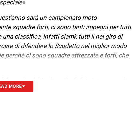
 speciale
»
uest’anno sarà un campionato moto
e squadre forti, ci sono tanti impegni per tutti
una classifica, infatti siamk tutti lì nel giro di
ercare di difendere lo Scudetto nel miglior modo
le perché ci sono squadre attrezzate e forti, che
ghilterra è un’abitudine che il club ti imponga di
EAD MORE
a allo staff. Quando giochi le coppe c’è tanta
rtite ogni 3 giorni. C’è un dispendio di energie
ne che sarebbe bello portare anche in Italia, dai
on la famiglia e ricaricarti
»