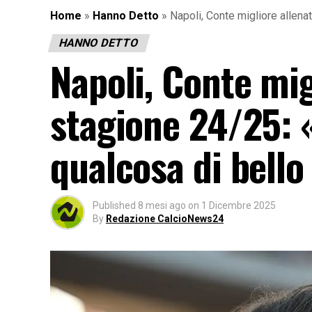
Home
»
Hanno Detto
»
Napoli, Conte migliore allen
HANNO DETTO
Napoli, Conte mig
stagione 24/25: 
qualcosa di bello
Published
8 mesi ago
on
1 Dicembre 2025
By
Redazione CalcioNews24