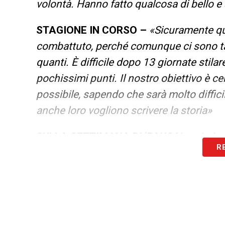
volontà. Hanno fatto qualcosa di bello e
STAGIONE IN CORSO –
«
Sicuramente q
combattuto, perché comunque ci sono tant
quanti. È difficile dopo 13 giornate stilare 
pochissimi punti. Il nostro obiettivo è c
possibile, sapendo che sarà molto diffici
anche loro vogliono scrivere la storia
»
SULLA SETTIMANA DI ‘PAUSA’
– «
In In
R
stare a casa 7 giorni e lasciare la squadr
tensione e pressione, devi preparare le pa
fisico e mentale importante. È un’abitudi
spazio allo staff e la possibilità di stare c