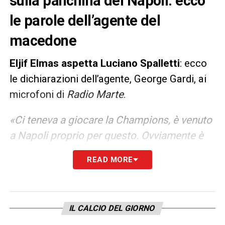
sulla panchina del Napoli: ecco
le parole dell’agente del
macedone
Eljif Elmas aspetta Luciano Spalletti
: ecco
le dichiarazioni dell’agente, George Gardi, ai
microfoni di
Radio Marte
.
«Ci teneva a giocare la Champions, è venuto
a Napoli proprio per questo. Ovviamente è
rimasto deluso come tutti e ora è già
READ MORE
concentrato sull’Europeo e crede di fare un
grande Europeo. Lo vedo molto motivato.
L’anno scorso è stato il giocatore più
IL CALCIO DEL GIORNO
subentrato a livello europeo, speriamo che