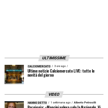
con Spalletti le cose migliorino. Il tecnico ne
parlava già per l’Inter. Il club punta su Elmas
ma entrava quasi sempre a risultato già
acquisito».
LA PLAYLIST DELLE NOSTRE TOP NEWS
ULTIMISSIME
3 ore ago
CALCIOMERCATO
Ultime notizie Calciomercato LIVE: tutte le
novità del giorno
VIDEO
1 settimana ago
Alberto Petrosilli
HANNO DETTO
Bargiggia: «Mancini voleva solo la Nazionale. Vi