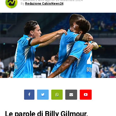
Published
2 anni ago
on
20 Novembre 2024
By
Redazione CalcioNews24
Le parole di Billy Gilmour,