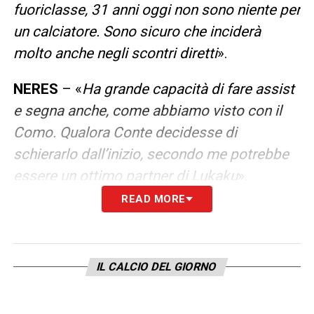
fuoriclasse, 31 anni oggi non sono niente per
un calciatore. Sono sicuro che inciderà
molto anche negli scontri diretti
».
NERES
– «
Ha grande capacità di fare assist
e segna anche, come abbiamo visto con il
Como. Qualora Conte decidesse di
schierarlo dall’inizio, secondo me potrebbe
essere un ottimo partner di Lukaku
».
READ MORE
KVARA FUORI
– «
In una squadra che deve
vincere lo Scudetto, come io mi auguro,
devono essere tutti in discussione. Se il
IL CALCIO DEL GIORNO
brasiliano starà meglio giocherà lui, il
georgiano invece dovrà essere pronto a