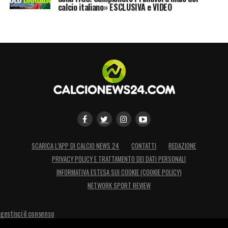
calcio italiano» ESCLUSIVA e VIDEO
Vanno formati degli ex calciatori, che
conoscono tutti i trucchi del mestiere, e
vanno messi al VAR
».
LA PLAYLIST DELLE NOSTRE TOP NEWS
SCARICA L’APP DI CALCIO NEWS 24
CONTATTI
REDAZIONE
PRIVACY POLICY E TRATTAMENTO DEI DATI PERSONALI
INFORMATIVA ESTESA SUI COOKIE (COOKIE POLICY)
NETWORK SPORT REVIEW
gestisci il consenso