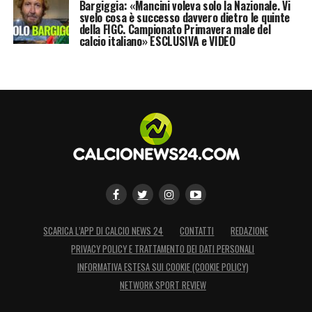
Bargiggia: «Mancini voleva solo la Nazionale. Vi
svelo cosa è successo davvero dietro le quinte
della FIGC. Campionato Primavera male del
calcio italiano» ESCLUSIVA e VIDEO
SCARICA L’APP DI CALCIO NEWS 24
CONTATTI
REDAZIONE
PRIVACY POLICY E TRATTAMENTO DEI DATI PERSONALI
INFORMATIVA ESTESA SUI COOKIE (COOKIE POLICY)
NETWORK SPORT REVIEW