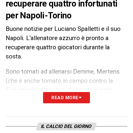
recuperare quattro infortunati
per Napoli-Torino
Buone notizie per Luciano Spalletti e il suo
Napoli. L’allenatore azzurro è pronto a
recuperare quattro giocatori durante la
sosta.
Sono tornati ad allenarsi Demme, Mertens
(che è anche tornato in campo contro la
Fiorentina) e Ghoulam. Secondo quanto
READ MORE
riportato da Tuttosport, Spalletti potrebbe
recuperare anche Lobotka, che potrebbe
andare in panchina contro il Torino.
IL CALCIO DEL GIORNO