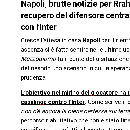
Napoli, brutte notizie per Rra
recupero del difensore central
con l’Inter
Cresce l’attesa in casa
Napoli
per il rient
assenza si è fatta sentire nelle ultime u
Mezzogiorno
fa il punto della situazione
delineando uno scenario in cui la spera
prudenza.
L’obiettivo nel mirino del giocatore ha 
casalinga contro l’Inter
. Come scrive il 
non c’è ancora la piena certezza sui tem
percorso riabilitativo che non è stato lin
specificato, ha infatti allungato i tempi 