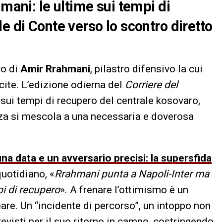
hmani: le ultime sui tempi di
e di Conte verso lo scontro diretto
ro di
Amir Rrahmani
, pilastro difensivo la cui
scite. L’edizione odierna del
Corriere del
 sui tempi di recupero del centrale kosovaro,
nza si mescola a una necessaria e doverosa
una data e un avversario precisi: la supersfida
quotidiano, «
Rrahmani punta a Napoli-Inter ma
pi di recupero
». A frenare l’ottimismo è un
eare. Un “incidente di percorso”, un intoppo non
previsti per il suo ritorno in campo, costringendo