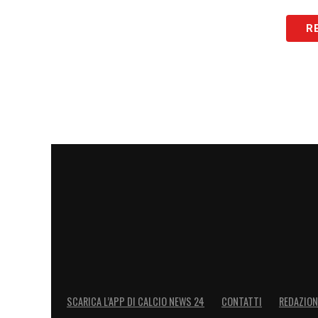
LA PLAYLIST DELLE NOSTRE TOP NEW
R
SCARICA L’APP DI CALCIO NEWS 24
CONTATTI
REDAZION