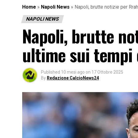
Home
»
Napoli News
»
Napoli, brutte notizie per Rra
NAPOLI NEWS
Napoli, brutte no
ultime sui tempi
Published
10 mesi ago
on
17 Ottobre 2025
By
Redazione CalcioNews24