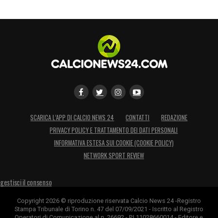
SCARICA L’APP DI CALCIO NEWS 24
CONTATTI
REDAZIONE
PRIVACY POLICY E TRATTAMENTO DEI DATI PERSONALI
INFORMATIVA ESTESA SUI COOKIE (COOKIE POLICY)
NETWORK SPORT REVIEW
gestisci il consenso
Copyright 2026 © riproduzione riservata Calcio News 24 -Registro
Stampa Tribunale di Torino n. 47 del 07/09/2021 - Iscritto al Registro
Operatori di Comunicazione al n. 26692 - P.I.11028660014 - Editore e