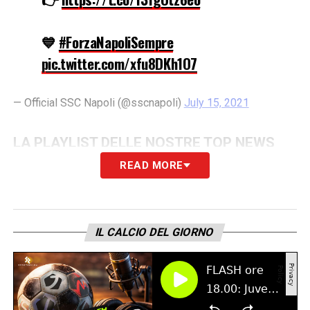
💙
#ForzaNapoliSempre
pic.twitter.com/xfu8DKh1O7
— Official SSC Napoli (@sscnapoli)
July 15, 2021
LA PLAYLIST DELLE NOSTRE TOP NEWS
READ MORE
IL CALCIO DEL GIORNO