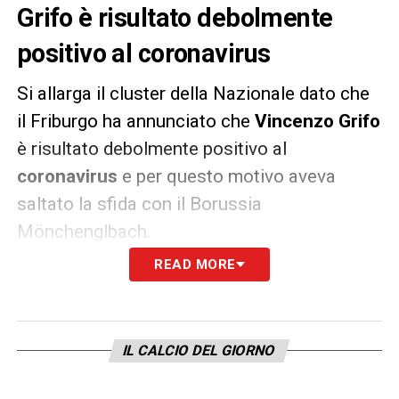
Grifo è risultato debolmente
positivo al coronavirus
Si allarga il cluster della Nazionale dato che
il Friburgo ha annunciato che
Vincenzo Grifo
è risultato debolmente positivo al
coronavirus
e per questo motivo aveva
saltato la sfida con il Borussia
Mönchenglbach.
READ MORE
Con questo caso, e
quello di Alessandro
Florenzi annunciato questa mattina dal
PSG
, sono otto le positività totali registrate
IL CALCIO DEL GIORNO
all’interno del focolaio.