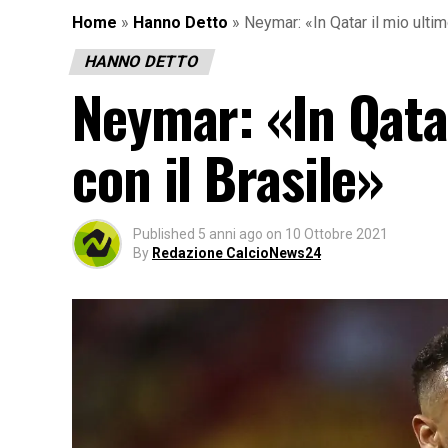
Home
»
Hanno Detto
»
Neymar: «In Qatar il mio ulti
HANNO DETTO
Neymar: «In Qata
con il Brasile»
Published
5 anni ago
on
10 Ottobre 2021
By
Redazione CalcioNews24