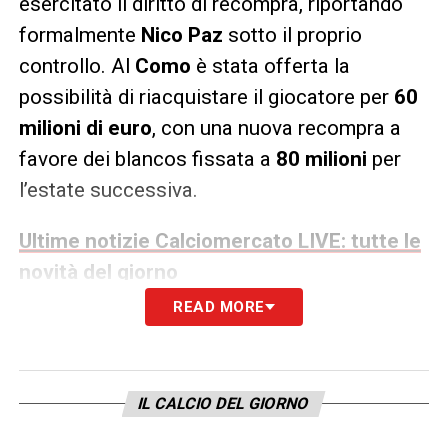
esercitato il diritto di recompra, riportando
formalmente
Nico Paz
sotto il proprio
controllo. Al
Como
è stata offerta la
possibilità di riacquistare il giocatore per
60
milioni di euro
, con una nuova recompra a
favore dei blancos fissata a
80 milioni
per
l’estate successiva.
Ultime notizie Calciomercato LIVE: tutte le
novità del giorno
READ MORE
Uno scenario considerato troppo oneroso
dal club lariano, che avrebbe deciso di fare
un passo indietro. A quel punto l’argentino è
IL CALCIO DEL GIORNO
tornato pienamente sul mercato, con l’
Inter
pronta a valutare l’affondo.
Oaktree
avrebbe