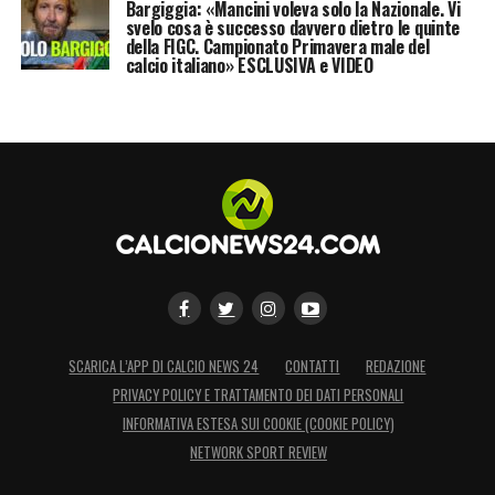
Bargiggia: «Mancini voleva solo la Nazionale. Vi
svelo cosa è successo davvero dietro le quinte
della FIGC. Campionato Primavera male del
calcio italiano» ESCLUSIVA e VIDEO
SCARICA L’APP DI CALCIO NEWS 24
CONTATTI
REDAZIONE
PRIVACY POLICY E TRATTAMENTO DEI DATI PERSONALI
INFORMATIVA ESTESA SUI COOKIE (COOKIE POLICY)
NETWORK SPORT REVIEW