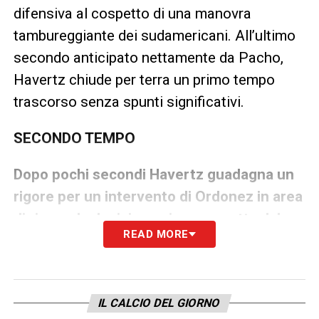
difensiva al cospetto di una manovra
tambureggiante dei sudamericani. All’ultimo
secondo anticipato nettamente da Pacho,
Havertz chiude per terra un primo tempo
trascorso senza spunti significativi.
SECONDO TEMPO
Dopo pochi secondi Havertz guadagna un
rigore per un intervento di Ordonez in area
di rigore: la decisione viene corretta dal
READ MORE
Var
perché in precedenza c’è un fallo di Sané
che condiziona l’azione. Al 51′ buona
spizzata di testa per mettere in moto Sané.
IL CALCIO DEL GIORNO
Poco dopo errore di Pacho a metà campo,