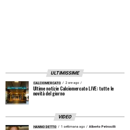
Havertz serve Musiala un po’ corto, il
compagno è costretto a rallentare l’azione.
La sua partita finisce all’ora di gioco
: al suo
posto Nagelsmann mette dentro Undav, un
cambio più che prevedibile.
Prestazione
insufficiente per il numero 7
: solo 24 i
palloni toccati, nessun dribbling effettuato, 8
le palle perse, una conclusione di testa
ULTIMISSIME
innocua.
2 ore ago
CALCIOMERCATO
Ultime notizie Calciomercato LIVE: tutte le
novità del giorno
LA PLAYLIST DELLE NOSTRE TOP NEWS
VIDEO
1 settimana ago
Alberto Petrosilli
HANNO DETTO