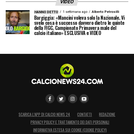
VIDEO
1 settimana ago
Alberto Petrosilli
HANNO DETTO
Bargiggia: «Mancini voleva solo la Nazionale. Vi
svelo cosa è successo davvero dietro le quinte
della FIGC. Campionato Primavera male del
calcio italiano» ESCLUSIVA e VIDEO
SCARICA L’APP DI CALCIO NEWS 24
CONTATTI
REDAZIONE
PRIVACY POLICY E TRATTAMENTO DEI DATI PERSONALI
INFORMATIVA ESTESA SUI COOKIE (COOKIE POLICY)