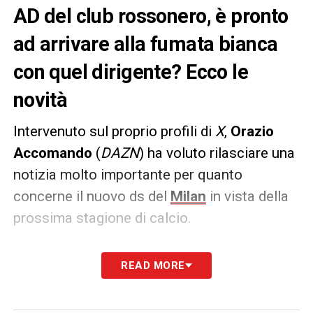
AD del club rossonero, è pronto
ad arrivare alla fumata bianca
con quel dirigente? Ecco le
novità
Intervenuto sul proprio profili di
X
,
Orazio
Accomando
(
DAZN
) ha voluto rilasciare una
notizia molto importante per quanto
concerne il nuovo ds del
Milan
in vista della
prossima stagione di calcio.
PAROLE –
«
Milan
, nelle prossime 24/48 ore
READ MORE
nuovo incontro tra Tare e Furlani
». L’ex Lazio
appare dunque al momento il prescelto del