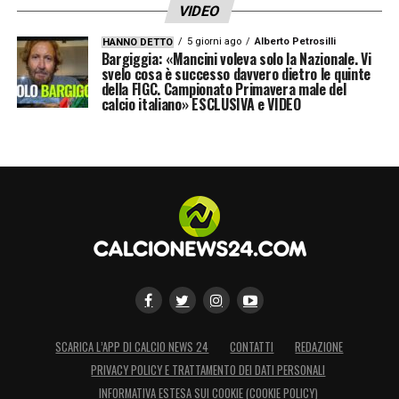
VIDEO
5 giorni ago
Alberto Petrosilli
HANNO DETTO
Bargiggia: «Mancini voleva solo la Nazionale. Vi
svelo cosa è successo davvero dietro le quinte
della FIGC. Campionato Primavera male del
calcio italiano» ESCLUSIVA e VIDEO
SCARICA L’APP DI CALCIO NEWS 24
CONTATTI
REDAZIONE
PRIVACY POLICY E TRATTAMENTO DEI DATI PERSONALI
INFORMATIVA ESTESA SUI COOKIE (COOKIE POLICY)