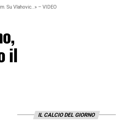
ilm. Su Vlahovic…» – VIDEO
no,
 il
IL CALCIO DEL GIORNO