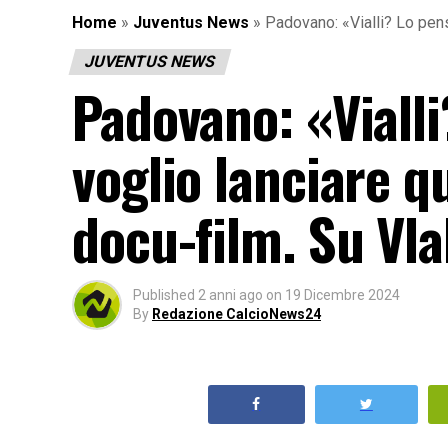
Home
»
Juventus News
»
Padovano: «Vialli? Lo pen
JUVENTUS NEWS
Padovano: «Vialli
voglio lanciare q
docu-film. Su Vl
Published
2 anni ago
on
19 Dicembre 2024
By
Redazione CalcioNews24