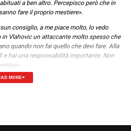
 abituati a ben altro. Percepisco però che in
sanno fare il proprio mestiere».
un consiglio, a me piace molto, lo vedo
do in Vlahovic un attaccante molto spesso che
vano quando non fai quello che devi fare. Alla
i lì e hai una responsabilità importante. Non
uventus».
EAD MORE
i i giorni. È stato un caro amico, mi è stato
cato. Mi piace pensare che le persone come lui
 così importante che per me le persone così
goglioso di me, andava in giro dicendo che non