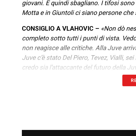
giovani. E quindi sbagliano. I tifosi sono
Motta e in Giuntoli ci siano persone che 
CONSIGLIO A VLAHOVIC –
«Non dò ness
completo sotto tutti i punti di vista. Ve
non reagisce alle critiche. Alla Juve arri
Juve c’è stato Del Piero, Tevez, Vialli, se
credo sia l’attaccante del futuro della J
R
VIALLI –
«Un pensiero per lui ce l’ho tutt
vicino nel dramma. Non l’ho mai dimenti
non moriranno mai, ha lasciato un segno
non moriranno mai».
COSA GLI DIRESTI OGGI –
«Era molto or