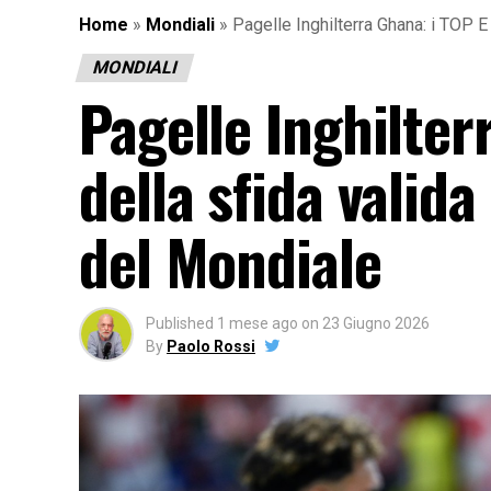
Home
»
Mondiali
»
Pagelle Inghilterra Ghana: i TOP 
MONDIALI
Pagelle Inghilter
della sfida valid
del Mondiale
Published
1 mese ago
on
23 Giugno 2026
By
Paolo Rossi