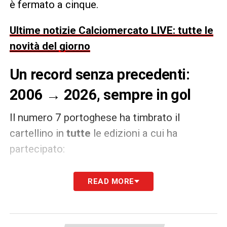
è fermato a cinque.
Ultime notizie Calciomercato LIVE: tutte le
novità del giorno
Un record senza precedenti:
2006 → 2026, sempre in gol
Il numero 7 portoghese ha timbrato il
cartellino in
tutte
le edizioni a cui ha
partecipato:
Germania 2006
READ MORE
Sudafrica 2010
Brasile 2014