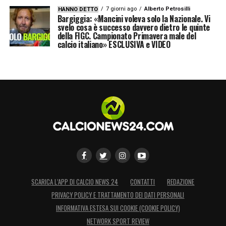
7 giorni ago
Alberto Petrosilli
HANNO DETTO
Bargiggia: «Mancini voleva solo la Nazionale. Vi
svelo cosa è successo davvero dietro le quinte
della FIGC. Campionato Primavera male del
calcio italiano» ESCLUSIVA e VIDEO
SCARICA L’APP DI CALCIO NEWS 24
CONTATTI
REDAZIONE
PRIVACY POLICY E TRATTAMENTO DEI DATI PERSONALI
INFORMATIVA ESTESA SUI COOKIE (COOKIE POLICY)
NETWORK SPORT REVIEW