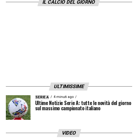
Russia 2018
IL CALCIO DEL GIORNO
Qatar 2022
USA‑Canada‑Messico 2026
Un arco di vent’anni che certifica longevità,
continuità e una capacità unica di incidere
sul palcoscenico più importante.
LA PLAYLIST DELLE NOSTRE TOP NEWS
ULTIMISSIME
4 minuti ago
SERIE A
Ultime Notizie Serie A: tutte le novità del giorno
sul massimo campionato italiano
VIDEO