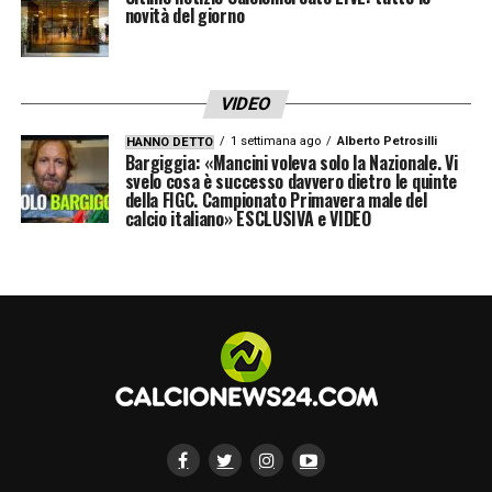
pochissima qualità, anche se il gol parte da
novità del giorno
lui –
78′ Ricci sv
Modric
6.5
: Partita di grande sostanza
VIDEO
Rabiot
5.5
: Dopo lo stop deve riprendere la
1 settimana ago
Alberto Petrosilli
HANNO DETTO
Bargiggia: «Mancini voleva solo la Nazionale. Vi
forma
svelo cosa è successo davvero dietro le quinte
della FIGC. Campionato Primavera male del
calcio italiano» ESCLUSIVA e VIDEO
Bartesaghi
6.5
: Buona prestazione in
entrambe le fasi
Pulisic 7
: Si vede poco ma decide l’incontro
–
78′ Nkunku sv
Leao 5.5
: Tanto fumo, poco arrosto –
85′
Loftus-Cheek sv