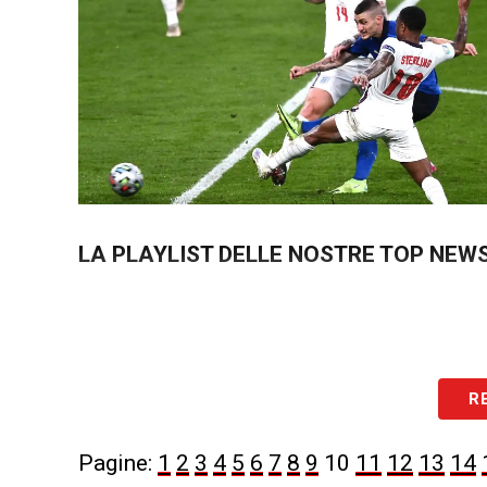
LA PLAYLIST DELLE NOSTRE TOP NEW
R
Pagine:
1
2
3
4
5
6
7
8
9
10
11
12
13
14