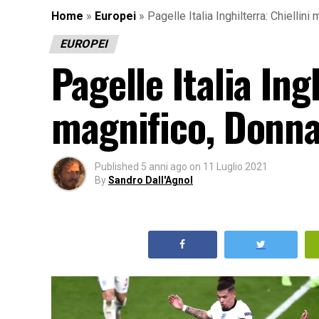
Home
»
Europei
»
Pagelle Italia Inghilterra: Chielli
EUROPEI
Pagelle Italia Ing
magnifico, Donn
Published
5 anni ago
on
11 Luglio 2021
By
Sandro Dall'Agnol