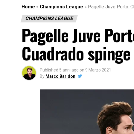
Home
»
Champions League
»
Pagelle Juve Porto: 
CHAMPIONS LEAGUE
Pagelle Juve Port
Cuadrado spinge
Published
5 anni ago
on
9 Marzo 2021
By
Marco Baridon