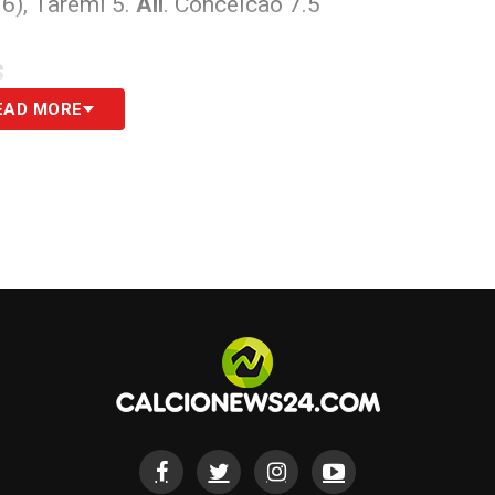
 6), Taremi 5.
All
. Conceicao 7.5
S
EAD MORE