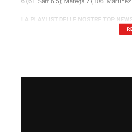
6 (61′ Sarr 6.5); Marega 7 (106′ Martinez
LA PLAYLIST DELLE NOSTRE TOP NEW
R