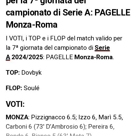
per la 7ª giornata del
campionato di Serie A: PAGELLE
Monza-Roma
I VOTI, i TOP e i FLOP
del match valido per
la 7ª giornata del campionato di
Serie
A
2024/2025
: PAGELLE
Monza-Roma
.
TOP:
Dovbyk
FLOP:
Soulé
VOTI:
MONZA
: Pizzignacco 6.5; Izzo 6, Marì 5.5,
Carboni 6 (73′ D’Ambrosio 6); Pereira 6,
Bondo 6, Bianco 5 (63′ Mota 7),