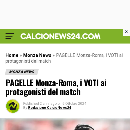
×
Home
»
Monza News
»
PAGELLE Monza-Roma, i VOTI ai
protagonisti del match
MONZA NEWS
PAGELLE Monza-Roma, i VOTI ai
protagonisti del match
Published
2 anni ago
on
6 Ottobre 2024
By
Redazione CalcioNews24