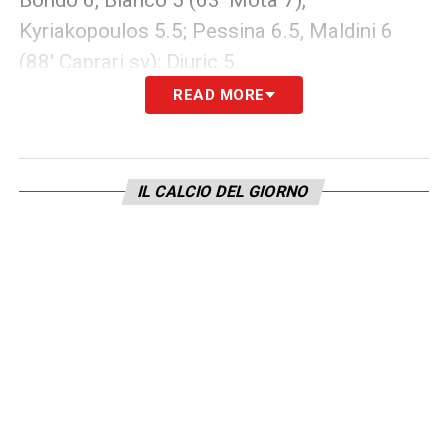
Kyriakopoulos 5.5; Pessina 6.5, Maldini 6
(88′ Caprari sv); Djuric 5.
READ MORE
ROMA
: Svilar 6; Mancini 6. Ndicka 6,
Angelino 6.5 (71′ Hermoso); Celik 5.5 (86′
Baldanzi sv), Cristante 5.5, Koné 6.5, El
IL CALCIO DEL GIORNO
Shaarawy sv (20′ Zalewski 6); Soulé 5 (71′
Pisilli), Pellegrini 5.5 (86′ Shomurodov sv);
Dovbyk 7.
LA PLAYLIST DELLE NOSTRE TOP NEWS