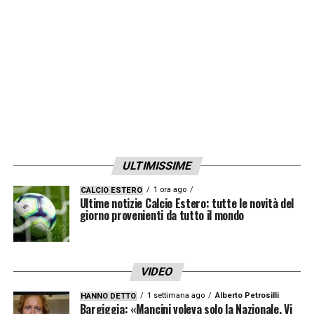
Soulé 5.5, El Shaarawy 6 (61’ Gourna-Douath
6); Dovbyk 6.5 (85’ Baldanzi s.v).
JUVENTUS (3-4-2-1):
Di Gregorio 6.5; Kalulu
7, Veiga 5.5, Kelly 5.5; Weah 6 (68’ Cambiaso
6), Locatelli 7 (76’ Savona 5.5), Thuram 6.5,
McKennie 6; Nico Gonzalez 6.5 (68’
Koopmeiners 5.5), Yildiz 5.5; Vlahovic 6 (68’
ULTIMISSIME
Kolo Muani 5.5).
1 ora ago
CALCIO ESTERO
Ultime notizie Calcio Estero: tutte le novità del
LA PLAYLIST DELLE NOSTRE TOP NEWS
giorno provenienti da tutto il mondo
VIDEO
1 settimana ago
Alberto Petrosilli
HANNO DETTO
Bargiggia: «Mancini voleva solo la Nazionale. Vi