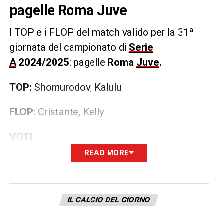
pagelle Roma Juve
I TOP e i FLOP
del match valido per la 31ª
giornata del campionato di
Serie
A
2024/2025
: pagelle
Roma
Juve
.
TOP:
Shomurodov, Kalulu
FLOP:
Cristante, Kelly
VOTI
READ MORE
ROMA (3-4-2-1):
Svilar 7; Mancini 6,
Hummels 5.5 (46’ Shomurodov 7), Ndicka
6.5; Celik 6 (72’ Nelsson 6), Koné 6.5,
IL CALCIO DEL GIORNO
Cristante 5.5 (61’ Paredes 6), Angeliño 6.5;