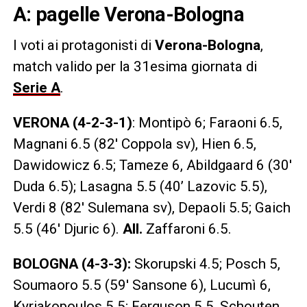
A: pagelle Verona-Bologna
I voti ai protagonisti di
Verona-Bologna
,
match valido per la 31esima giornata di
Serie A
.
VERONA (4-2-3-1)
: Montipò 6; Faraoni 6.5,
Magnani 6.5 (82′ Coppola sv), Hien 6.5,
Dawidowicz 6.5; Tameze 6, Abildgaard 6 (30′
Duda 6.5); Lasagna 5.5 (40’ Lazovic 5.5),
Verdi 8 (82′ Sulemana sv), Depaoli 5.5; Gaich
5.5 (46′ Djuric 6).
All.
Zaffaroni 6.5.
BOLOGNA (4-3-3):
Skorupski 4.5; Posch 5,
Soumaoro 5.5 (59′ Sansone 6), Lucumì 6,
Kyriakopoulos 5.5; Ferguson 5.5, Schouten