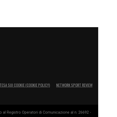
TESA SUI COOKIE (COOKIE POLICY)
NETWORK SPORT REVIEW
o al Registro Operatori di Comunicazione al n. 26692 -