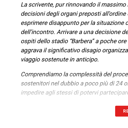
La scrivente, pur rinnovando il massimo r
decisioni degli organi preposti all’ordine
esprimere disappunto per la situazione ch
dell’incontro. Arrivare a una decisione def
ospiti dello stadio “Barbera” a poche ore 
aggrava il significativo disagio organizzat
viaggio sostenute in anticipo.
Comprendiamo la complessità del processo
sostenitori nel dubbio a poco più di 24 or
impedire agli stessi di potervi partecipar
LEGGI ANCHE –
Partite oggi, stasera e 
R
LA PLAYLIST DELLE NOSTRE TOP NEW