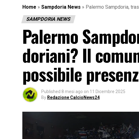
Home
»
Sampdoria News
»
Palermo Sampdoria, trasfe
SAMPDORIA NEWS
Palermo Sampdoria
doriani? Il comun
possibile presenza
Published
8 mesi ago
on
11 Dicembre 2025
By
Redazione CalcioNews24