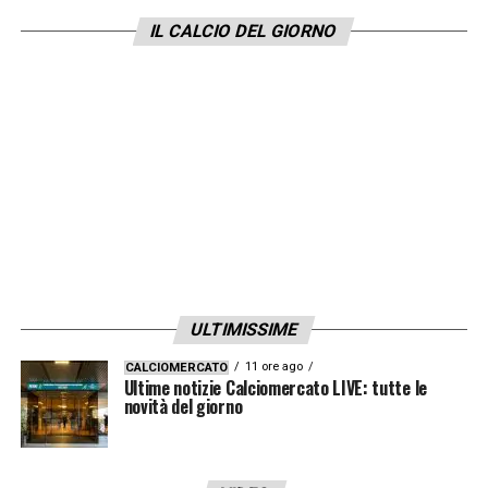
segnava tanto con l’Inter. Il Mondiale vissuto
IL CALCIO DEL GIORNO
gli ha dato ancora più qualità. A me fa
impazzire come giocatore, i tifosi nerazzurri
devono essere molto felici, che in questi
anni non sia arrivata un’offerta terrificante
per un giocatore di questo livello mi
sorprende. Stiamo parlando di un crack, di
un giocatore che fa parte nei primi cinque
centravanti al mondo. È la Copa America
della consacrazione, ma per chi come noi
ULTIMISSIME
che lo vede sempre non è una sorpresa. È un
11 ore ago
CALCIOMERCATO
crack!
».
Ultime notizie Calciomercato LIVE: tutte le
novità del giorno
LA PLAYLIST DELLE NOSTRE TOP NEWS