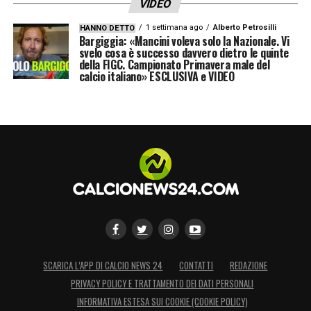
VIDEO
1 settimana ago
Alberto Petrosilli
HANNO DETTO
Bargiggia: «Mancini voleva solo la Nazionale. Vi
svelo cosa è successo davvero dietro le quinte
della FIGC. Campionato Primavera male del
calcio italiano» ESCLUSIVA e VIDEO
SCARICA L’APP DI CALCIO NEWS 24
CONTATTI
REDAZIONE
PRIVACY POLICY E TRATTAMENTO DEI DATI PERSONALI
INFORMATIVA ESTESA SUI COOKIE (COOKIE POLICY)