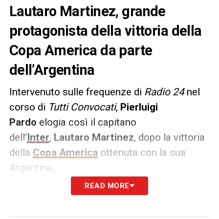
Lautaro Martinez, grande
protagonista della vittoria della
Copa America da parte
dell’Argentina
Intervenuto sulle frequenze di
Radio 24
nel
corso di
Tutti Convocati
,
Pierluigi
Pardo
elogia così il capitano
dell’
Inter
,
Lautaro Martinez
, dopo la vittoria
della
Copa America
ottenuta con la sua
Argentina.
READ MORE
ELOGIO
– «
Lautaro Martinez aveva un
grandissimo digiuno con la Nazionale, ma