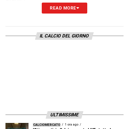
READ MORE
SERIE A –
«
Il calcio italiano è molto difficile,
analizzare le sfide e vincere è complicato. Lo
ha detto Fonseca, tante persone che hanno
IL CALCIO DEL GIORNO
più esperienza di me. Assieme alla Liga e
alla Premier è il campionato più competitivo,
lo posso dire perché ho giocato e allenato
qua e giocato diversi anni in Spagna e
Inghilterra. Il catenaccio italiano non esiste,
tutte ti vengono a pressare. Oggi abbiamo
dovuto fare una partita di gioco posizionale,
perché il Parma non pressava, ma quando ti
pressano uomo su uomo non si gioca. La
ULTIMISSIME
soluzione diventa quindi palla lunga e lottare
1 ora ago
CALCIOMERCATO