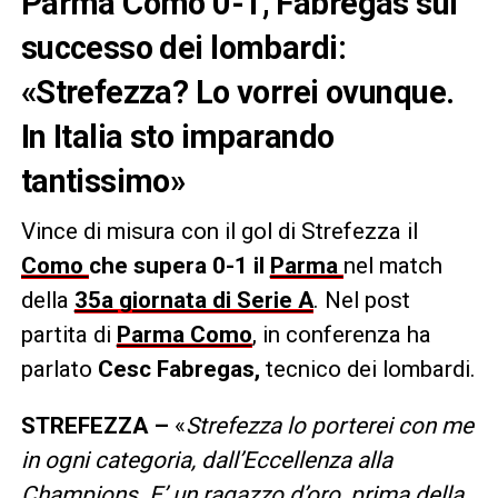
Parma Como 0-1, Fabregas sul
successo dei lombardi:
«Strefezza? Lo vorrei ovunque.
In Italia sto imparando
tantissimo»
Vince di misura con il gol di Strefezza il
Como
che supera 0-1 il
Parma
nel match
della
35a giornata di Serie A
. Nel post
partita di
Parma Como
, in conferenza ha
parlato
Cesc Fabregas,
tecnico dei lombardi.
STREFEZZA –
«
Strefezza lo porterei con me
in ogni categoria, dall’Eccellenza alla
Champions. E’ un ragazzo d’oro, prima della