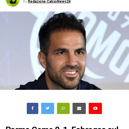
By
Redazione CalcioNews24