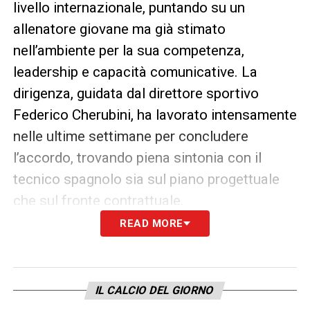
livello internazionale, puntando su un
allenatore giovane ma già stimato
nell’ambiente per la sua competenza,
leadership e capacità comunicative. La
dirigenza, guidata dal direttore sportivo
Federico Cherubini, ha lavorato intensamente
nelle ultime settimane per concludere
l’accordo, trovando piena sintonia con il
tecnico spagnolo sia sul piano progettuale
che sul fronte contrattuale.
READ MORE
Il
Parma
si prepara dunque ad accogliere
Cuesta a Collecchio nei prossimi giorni, dove
inizierà il lavoro sul campo in vista del ritiro
IL CALCIO DEL GIORNO
estivo. L’obiettivo è chiaro: dare continuità