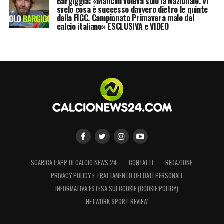
Bargiggia: «Mancini voleva solo la Nazionale. Vi
svelo cosa è successo davvero dietro le quinte
della FIGC. Campionato Primavera male del
calcio italiano» ESCLUSIVA e VIDEO
SCARICA L’APP DI CALCIO NEWS 24
CONTATTI
REDAZIONE
PRIVACY POLICY E TRATTAMENTO DEI DATI PERSONALI
INFORMATIVA ESTESA SUI COOKIE (COOKIE POLICY)
NETWORK SPORT REVIEW