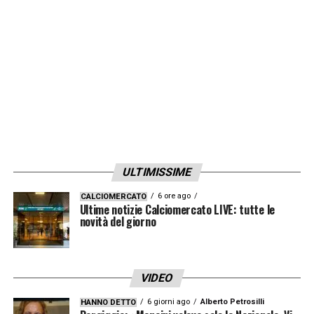
alla presenza in Serie A, valorizzare i talenti
della rosa e costruire una squadra
competitiva, coerente con la visione
ambiziosa del club.
LA PLAYLIST DELLE NOSTRE TOP NEWS
ULTIMISSIME
6 ore ago
CALCIOMERCATO
Ultime notizie Calciomercato LIVE: tutte le
novità del giorno
VIDEO
6 giorni ago
Alberto Petrosilli
HANNO DETTO