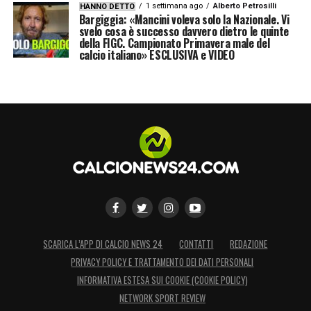
1 settimana ago
Alberto Petrosilli
HANNO DETTO
Bargiggia: «Mancini voleva solo la Nazionale. Vi
svelo cosa è successo davvero dietro le quinte
della FIGC. Campionato Primavera male del
calcio italiano» ESCLUSIVA e VIDEO
SCARICA L’APP DI CALCIO NEWS 24
CONTATTI
REDAZIONE
PRIVACY POLICY E TRATTAMENTO DEI DATI PERSONALI
INFORMATIVA ESTESA SUI COOKIE (COOKIE POLICY)
NETWORK SPORT REVIEW