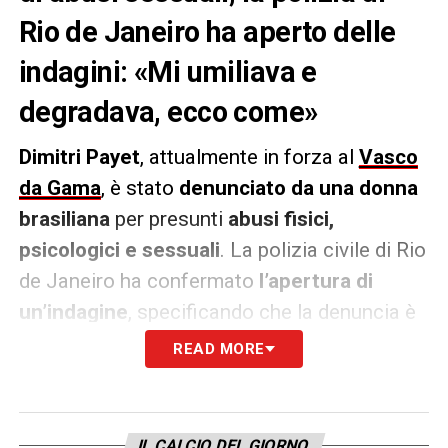
Rio de Janeiro ha aperto delle
indagini: «Mi umiliava e
degradava, ecco come»
Dimitri Payet
, attualmente in forza al
Vasco
da Gama
, è stato
denunciato da una donna
brasiliana
per presunti
abusi fisici,
psicologici e sessuali
. La polizia civile di Rio
de Janeiro ha confermato
l’apertura di
un’indagine
, specificando che la denuncia è
stata presentata presso una stazione
READ MORE
specializzata nell’assistenza alle donne.
La denunciante,
Larissa Ferrari
, 28 anni,
IL CALCIO DEL GIORNO