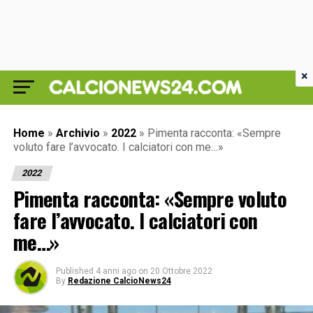
×
Home
»
Archivio
»
2022
»
Pimenta racconta: «Sempre
voluto fare l’avvocato. I calciatori con me…»
2022
Pimenta racconta: «Sempre voluto
fare l’avvocato. I calciatori con
me…»
Published
4 anni ago
on
20 Ottobre 2022
By
Redazione CalcioNews24