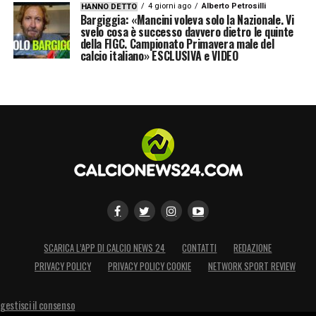
4 giorni ago
Alberto Petrosilli
HANNO DETTO
Bargiggia: «Mancini voleva solo la Nazionale. Vi
svelo cosa è successo davvero dietro le quinte
della FIGC. Campionato Primavera male del
calcio italiano» ESCLUSIVA e VIDEO
SCARICA L’APP DI CALCIO NEWS 24
CONTATTI
REDAZIONE
PRIVACY POLICY
PRIVACY POLICY COOKIE
NETWORK SPORT REVIEW
gestisci il consenso