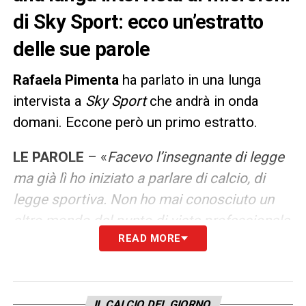
di Sky Sport: ecco un’estratto
delle sue parole
Rafaela Pimenta
ha parlato in una lunga
intervista a
Sky Sport
che andrà in onda
domani. Eccone però un primo estratto.
LE PAROLE
– «
Facevo l’insegnante di legge
ma già lì ho iniziato a parlare di calcio, di
legge sportiva. Non ho mai conosciuto un
altro mondo dal punto di vista professionale.
READ MORE
Il vantaggio è che i ragazzi sono molto
aperti con me, si confidano. Da piccola ho
sempre voluto fare l’avvocato, per
rappresentare e difendere
».
IL CALCIO DEL GIORNO