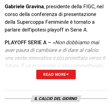
Gabriele Gravina
, presidente della FIGC, nel
corso della conferenza di presentazione
della Supercoppa Femminile è tornato a
parlare dell’ipotesi playoff in Serie A.
PLAYOFF SERIE A –
«
Non dobbiamo mai
aver paura di cambiare e di dare al calcio
una veste innovativa e più proiettata verso il
futuro. È un errore che si sta commettendo
in altre componenti. La Divisione calcio
READ MORE
femminile è una sorta di laboratorio, frutto di
concentrazioni e interessi, stiamo toccando
con mano questi nuovi format e ne
IL CALCIO DEL GIORNO
parleremo».