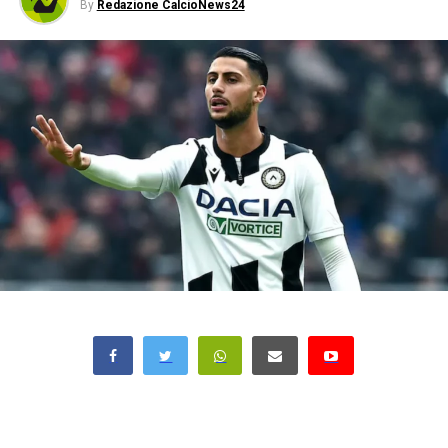
By
Redazione CalcioNews24