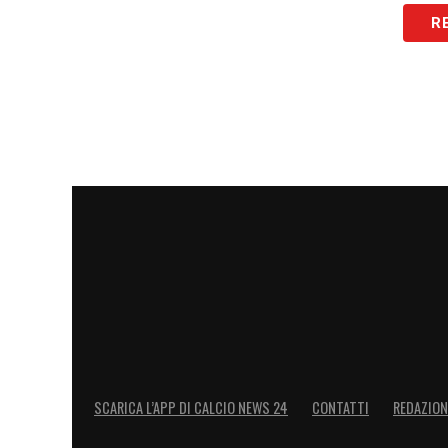
R
SCARICA L’APP DI CALCIO NEWS 24
CONTATTI
REDAZION