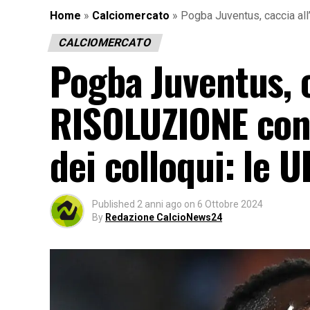
Home
»
Calciomercato
»
Pogba Juventus, caccia all
CALCIOMERCATO
Pogba Juventus, c
RISOLUZIONE contr
dei colloqui: le 
Published
2 anni ago
on
6 Ottobre 2024
By
Redazione CalcioNews24