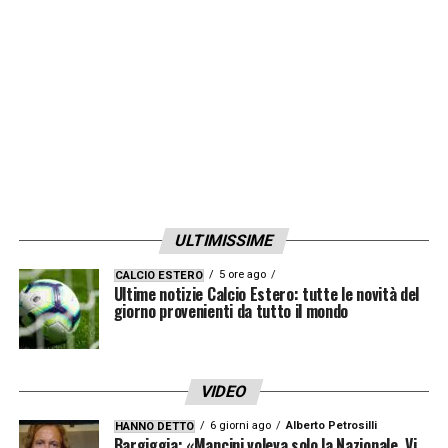
una grande rosa e un grande club alle spalle.
Non penso che li lascerà facilmente
».
LA PLAYLIST DELLE NOSTRE TOP NEWS
ULTIMISSIME
5 ore ago
CALCIO ESTERO
Ultime notizie Calcio Estero: tutte le novità del
giorno provenienti da tutto il mondo
VIDEO
6 giorni ago
Alberto Petrosilli
HANNO DETTO
Bargiggia: «Mancini voleva solo la Nazionale. Vi