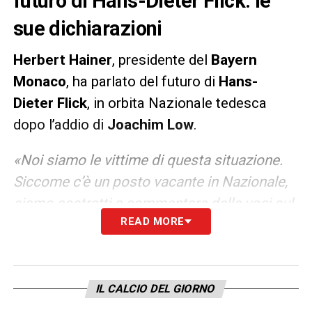
futuro di Hans-Dieter Flick: le
sue dichiarazioni
Herbert Hainer
, presidente del
Bayern
Monaco
, ha parlato del futuro di
Hans-
Dieter
Flick
, in orbita Nazionale tedesca
dopo l’addio di
Joachim Low
.
«Noi siamo le vittime di questa situazione.
Siccome c’è un posto vacante in Nazionale,
siamo costretti a commentare delle voci sul
READ MORE
nostro tecnico ogni settimana. Lui non mi ha
detto niente in merito e sono fermamente
convinto che vuole continuare ad allenare il
Bayern, anche perché consapevole di poter
IL CALCIO DEL GIORNO
fare ancora molto con questa squadra. Ha