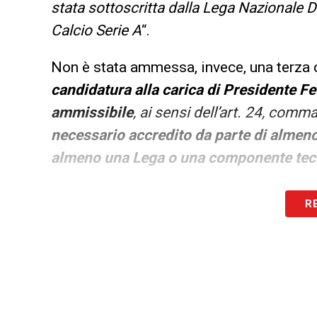
stata sottoscritta dalla Lega Nazionale D
Calcio Serie A
“.
Non è stata ammessa, invece, una terza 
candidatura alla carica di Presidente Fe
ammissibile
, ai sensi dell’art. 24, comm
necessario accredito da parte di almeno
almeno una Lega o una componente tec
LA PLAYLIST DELLE NOSTRE TOP NEW
R