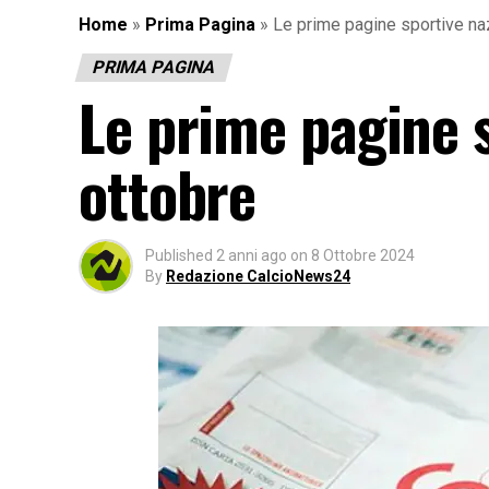
Home
»
Prima Pagina
»
Le prime pagine sportive naz
PRIMA PAGINA
Le prime pagine s
ottobre
Published
2 anni ago
on
8 Ottobre 2024
By
Redazione CalcioNews24