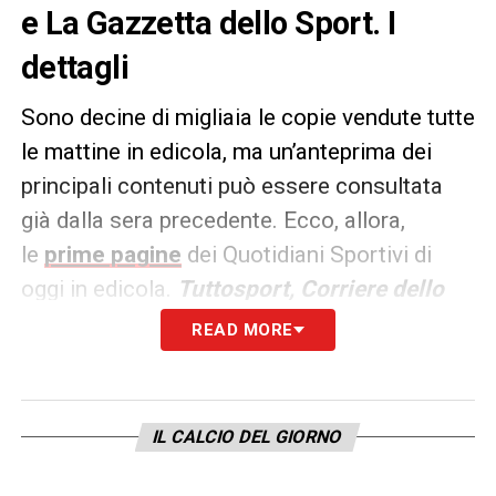
e La Gazzetta dello Sport. I
dettagli
Sono decine di migliaia le copie vendute tutte
le mattine in edicola, ma un’anteprima dei
principali contenuti può essere consultata
già dalla sera precedente. Ecco, allora,
le
prime pagine
dei Quotidiani Sportivi di
oggi in edicola.
Tuttosport, Corriere dello
Sport e La Gazzetta dello
READ MORE
Sport
rappresentano i principali quotidiani
sportivi in
Italia
.
IL CALCIO DEL GIORNO