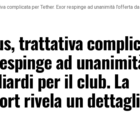
iva complicata per Tether. Exor respinge ad unanimità l’offerta da 1
s, trattativa compli
 respinge ad unanimit
liardi per il club. La
ort rivela un dettagl