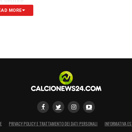
l settore.
EAD MORE
uventus ha un valore potenziale ben superiore,
oni senza coppe europee».
o infatti cifre ben diverse:
rdi
, già penalizzato dall’assenza dalle competizioni UEFA.
do asset immobiliari e appeal commerciale globale, la
 i
precedenti internazionali
, come la vendita
a valutazione del
Manchester United
attorno ai
ta crescita dei valori dei top club.
E
PRIVACY POLICY E TRATTAMENTO DEI DATI PERSONALI
INFORMATIVA ES
TBALL BENCHMARK)
–
«L’offerta iniziale di