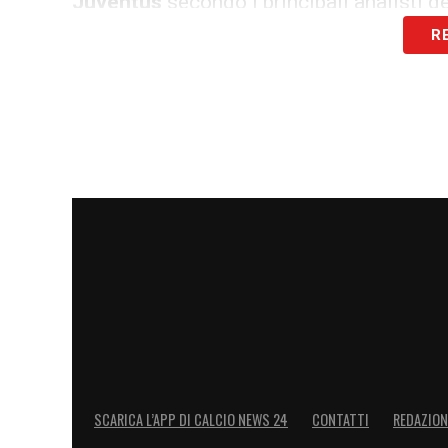
Juventus
secondo i principali analisti de
R
LE STIME REALI DEL MERCATO
–
«La J
anche tenendo conto delle recenti stagi
I principali riferimenti del settore indican
Football Benchmark:
EV stimato a
1,65 milia
Forbes:
EV vicino a
1,9 miliardi
.
Valutazione potenziale generale:
consideran
Juventus
«vale sulla carta tra 1,8 e 2 miliardi»
.
A rafforzare questa lettura ci sono anche
del
Chelsea
per 2,9 miliardi nel 2022 o l
5 miliardi nel 2024, che mostrano una net
SCARICA L’APP DI CALCIO NEWS 24
CONTATTI
REDAZION
L’ANALISI DI ANDREA SARTORI (FOO