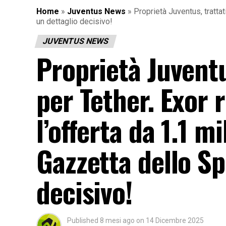
Home
»
Juventus News
»
Proprietà Juventus, trattat
un dettaglio decisivo!
JUVENTUS NEWS
Proprietà Juventu
per Tether. Exor
l’offerta da 1.1 mi
Gazzetta dello Sp
decisivo!
Published
8 mesi ago
on
14 Dicembre 2025