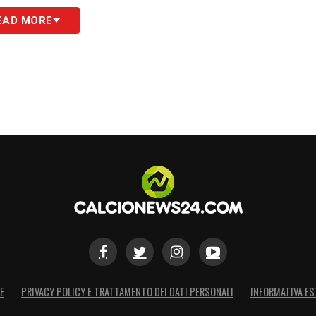
LITÀ
«Sto vivendo un periodo positivo, ma non
EAD MORE
anche momenti negativi e non mancano mai le
are il più possibile al top per aiutare la squadra.
ualità? Ho lavorato molto, avuto un po’ di
rtanti sul piano personale e sportivo. A
avuto l’impatto più influente sul mio percorso».
o, è un po’ rompipalle (ride, ndr), ma a me piace
n grande allenatore, non solo sotto l’aspetto
sta umano che a questi livelli fa la differenza»
cui lavoro da quando cominciai a giocare a
eristiche. Magari non ho molte altre doti, ma
E
PRIVACY POLICY E TRATTAMENTO DEI DATI PERSONALI
INFORMATIVA ES