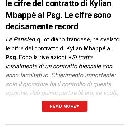
le cifre del contratto di Kylian
Mbappé al Psg. Le cifre sono
decisamente record
Le Parisien
, quotidiano francese, ha svelato
le cifre del contratto di Kylian
Mbappé
al
Psg
. Ecco la rivelazioni: «
Si tratta
inizialmente di un contratto biennale con
anno facoltativo. Chiarimento importante:
solo il giocatore ha il controllo di questa
opzione. Può quindi partire libero, se vuole,
nel giugno 2024. Questo non è un dettaglio
READ MORE
banale e costringe il PSG, qualsiasi cosa
accada, a rinegoziare con lui quest’estate.
Contrariamente a quanto si fa regolarmente,