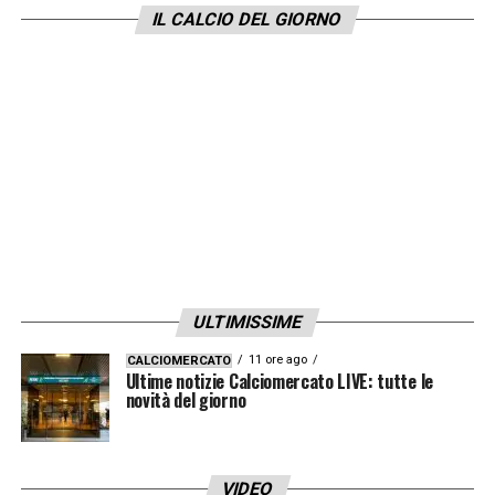
IL CALCIO DEL GIORNO
non c’è alcuna clausola relativa ai risultati
sportivi. Che vinca la Champions con il Paris,
che sia Pallone d’Oro il prossimo anno non
cambierà nulla. Il contratto tra Kylian
Mbappé e il PSG era costruito attorno a tre
assi: lo stipendio e due forme di bonus.
Cominciamo con lo stipendio. È costante su
tre anni, a 72 milioni di euro lordi nell’anno.
Ovvero 6 milioni di euro lordi al mese (2,7
ULTIMISSIME
milioni al netto delle tasse). Circa tre volte di
11 ore ago
CALCIOMERCATO
più di quanto ha guadagnato la scorsa
Ultime notizie Calciomercato LIVE: tutte le
novità del giorno
stagione
».
E ancora: «
A questo si aggiunge un primo
VIDEO