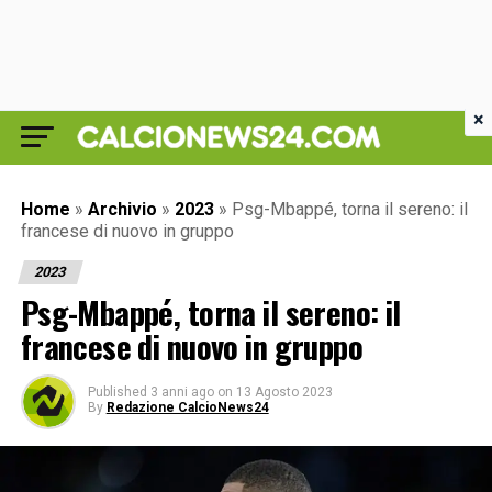
×
Home
»
Archivio
»
2023
»
Psg-Mbappé, torna il sereno: il
francese di nuovo in gruppo
2023
Psg-Mbappé, torna il sereno: il
francese di nuovo in gruppo
Published
3 anni ago
on
13 Agosto 2023
By
Redazione CalcioNews24