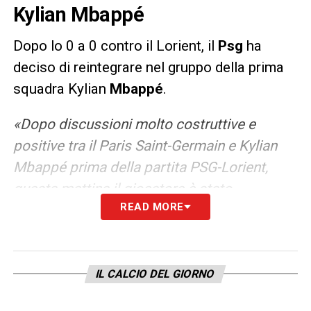
Kylian Mbappé
Dopo lo 0 a 0 contro il Lorient, il
Psg
ha
deciso di reintegrare nel gruppo della prima
squadra Kylian
Mbappé
.
«Dopo discussioni molto costruttive e
positive tra il Paris Saint-Germain e Kylian
Mbappé prima della partita PSG-Lorient,
questa mattina il giocatore è stato
READ MORE
reintegrato nella prima formazione».
LA PLAYLIST DELLE NOSTRE TOP NEWS
IL CALCIO DEL GIORNO