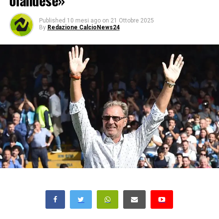
olandese»
Published
10 mesi ago
on
21 Ottobre 2025
By
Redazione CalcioNews24