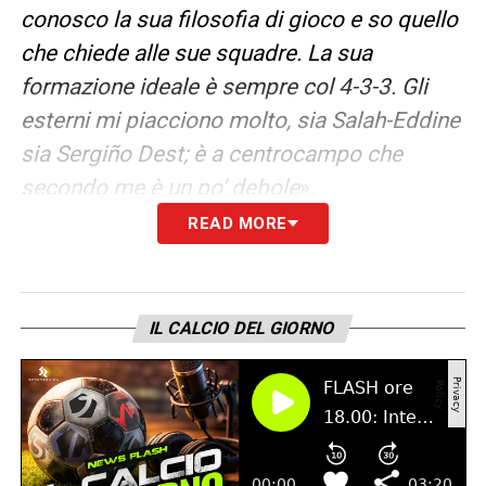
conosco la sua filosofia di gioco e so quello
che chiede alle sue squadre. La sua
formazione ideale è sempre col 4-3-3. Gli
esterni mi piacciono molto, sia Salah-Eddine
sia Sergiño Dest; è a centrocampo che
secondo me è un po’ debole
».
READ MORE
GARA DECISIVA
– «
Bosz l’ha ribadito e
anche io lo penso: per loro è decisiva.
Devono fare punti. Se perdono ancora e lo
IL CALCIO DEL GIORNO
fanno in casa, il cammino in Champions
rischia di essere compromesso
».
DIFFERENZA TRA I MISTER
– «
Per Bosz c’è
una sola cosa che conta: attaccare. Ed è