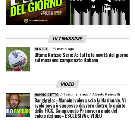
chiaro che per vincere hai bisogno di un
attacco forte e cinico. Lucca ad esempio è
uno che ti può lanciare la squadra in
contropiede e questa potrà essere una
ULTIMISSIME
chiave per sorprendere il PSV e soprattutto
per vincere. Conte viene qui solo per
39 minuti ago
SERIE A
Ultime Notizie Serie A: tutte le novità del giorno
questo
».
sul massimo campionato italiano
CONSIGLI A BEUKEMA
– «
Sì, ci ho parlato e
gli ho detto tutto, a partire dal fatto che è
VIDEO
una bellissima città e che le persone ti
1 settimana ago
Alberto Petrosilli
HANNO DETTO
Bargiggia: «Mancini voleva solo la Nazionale. Vi
amano se giochi in un certo modo. E a lui
svelo cosa è successo davvero dietro le quinte
della FIGC. Campionato Primavera male del
Napoli è piaciuta tanto fin da subito
».
calcio italiano» ESCLUSIVA e VIDEO
LANG
– «
Tutti pensavano che fosse un