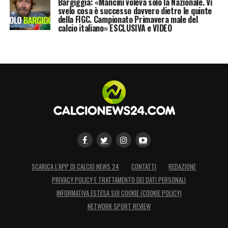
Bargiggia: «Mancini voleva solo la Nazionale. Vi
svelo cosa è successo davvero dietro le quinte
della FIGC. Campionato Primavera male del
calcio italiano» ESCLUSIVA e VIDEO
SCARICA L’APP DI CALCIO NEWS 24
CONTATTI
REDAZIONE
PRIVACY POLICY E TRATTAMENTO DEI DATI PERSONALI
INFORMATIVA ESTESA SUI COOKIE (COOKIE POLICY)
NETWORK SPORT REVIEW