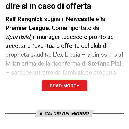
dire sì in caso di offerta
Ralf
Rangnick
sogna il
Newcastle
e la
Premier
League
. Come riportato da
SportBild
, il manager tedesco è pronto ad
accettare l’eventuale offerta del club di
proprietà saudita. L’ex Lipsia – vicinissimo al
Milan prima della riconferma di
Stefano
Pioli
– sarebbe attratto dall’ambizioso progetto
dei
Magpies
.
READ MORE
LA PLAYLIST DELLE NOSTRE TOP NEWS
IL CALCIO DEL GIORNO