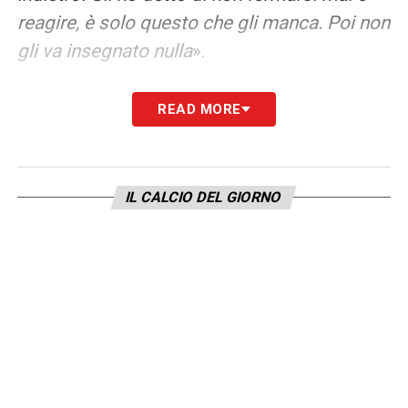
reagire, è solo questo che gli manca. Poi non
gli va insegnato nulla
».
HUMMELS
– «
Mats può fare quello che
READ MORE
vuole, sta conoscendo anche la città e sta
bene. Sta a me metterlo o no, ma come tutti
gli altri. Io voglio vincere tutte le partite, non
IL CALCIO DEL GIORNO
ho alcuna remora con nessuno, questi
ragazzi sanno che se si allenano bene e mi
seguono hanno la possibilità di giocare
come gli altri
».
COME SARA’ A BILBAO
– «
Sarà dura,
perché al San Mames non sarà facile ma
andremo lì con la nostra determinazione. Se