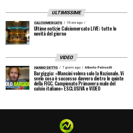
saranno più bravi gli stringeremo la mano,
ULTIMISSIME
ma prima devono dimostrarcelo
».
10 ore ago
CALCIOMERCATO
Ultime notizie Calciomercato LIVE: tutte le
LA PLAYLIST DELLE NOSTRE TOP NEWS
novità del giorno
VIDEO
7 giorni ago
Alberto Petrosilli
HANNO DETTO
Bargiggia: «Mancini voleva solo la Nazionale. Vi
svelo cosa è successo davvero dietro le quinte
della FIGC. Campionato Primavera male del
calcio italiano» ESCLUSIVA e VIDEO