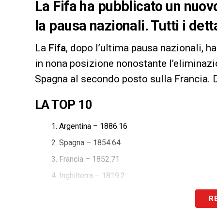
La Fifa ha pubblicato un nuo
la pausa nazionali. Tutti i detta
La
Fifa
, dopo l’ultima pausa nazionali, h
in nona posizione nonostante l’eliminaz
Spagna al secondo posto sulla Francia. Di
LA TOP 10
Argentina – 1886.16
Spagna – 1854.64
Francia – 1852.71
Inghilterra – 1819.2
Brasile – 1776.03
R
Paesi Bassi – 1752.44