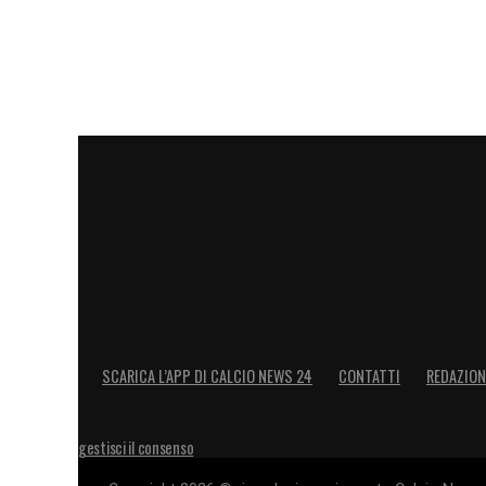
Portogallo – 1750.08
Belgio – 1735.75
Italia – 1718.31
Germania – 1716.9
LA PLAYLIST DELLE NOSTRE TOP NEW
SCARICA L’APP DI CALCIO NEWS 24
CONTATTI
REDAZION
gestisci il consenso