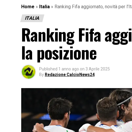
Home
»
Italia
»
Ranking Fifa aggiornato, novità per l’It
ITALIA
Ranking Fifa aggio
la posizione
Published
1 anno ago
on
3 Aprile 2025
By
Redazione CalcioNews24