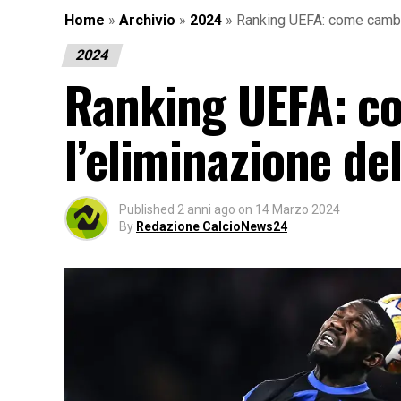
Home
»
Archivio
»
2024
»
Ranking UEFA: come cambia
2024
Ranking UEFA: c
l’eliminazione del
Published
2 anni ago
on
14 Marzo 2024
By
Redazione CalcioNews24